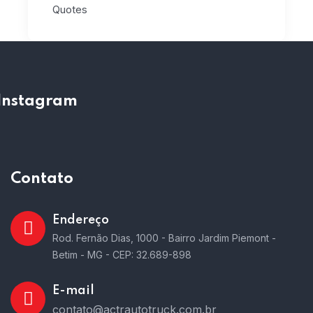
Quotes
Instagram
Contato
Endereço
Rod. Fernão Dias, 1000 - Bairro Jardim Piemont -
Betim - MG - CEP: 32.689-898
E-mail
contato@actrautotruck.com.br