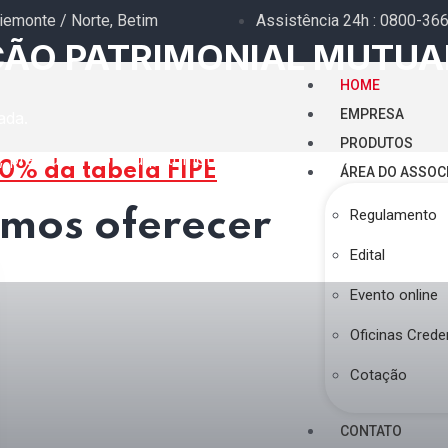
iemonte / Norte, Betim
Assistência 24h : 0800-36
ÇÃO PATRIMONIAL MUTUA
HOME
EMPRESA
ada.
PRODUTOS
 pra cuidar do seu patrimônio.
0% da tabela FIPE
ÁREA DO ASSOC
mos oferecer
Regulamento
Edital
Evento online
Oficinas Crede
Cotação
CONTATO