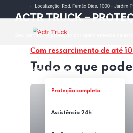
Localização: Rod. Fernão Dias, 1000 - Jardim P
ACTR TRUCK – PROTE
Seu patrimônio protegido por quem entende da estr
Cadastrada na SUSEP, cumprindo a Lei nº 213/2025,
Com ressarcimento de até 10
Tudo o que pode
Solicite sua cotação
Proteção completa
Assistência 24h